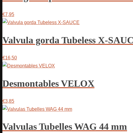
€7,95
Valvula gorda Tubeless X-SAU
€16,50
Desmontables VELOX
€3,85
Valvulas Tubelles WAG 44 mm