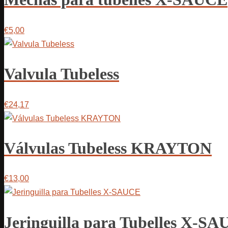
€5,00
Valvula Tubeless
€24,17
Válvulas Tubeless KRAYTON
€13,00
Jeringuilla para Tubelles X-S