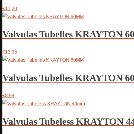
€11,20
Valvulas Tubelles KRAYTON 
€13,35
Valvulas Tubelles KRAYTON 
€8,99
Valvulas Tubeless KRAYTON 