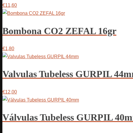
€11,60
Bombona CO2 ZEFAL 16gr
€1,80
Valvulas Tubeless GURPIL 44
€12,00
Válvulas Tubeless GURPIL 40