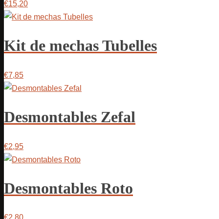
€15,20
Kit de mechas Tubelles
€7,85
Desmontables Zefal
€2,95
Desmontables Roto
€2,80