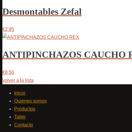
Desmontables Zefal
€2,95
ANTIPINCHAZOS CAUCHO 
€8,50
volver a la lista
Inicio
Quienes somos
Productos
Taller
Contacto