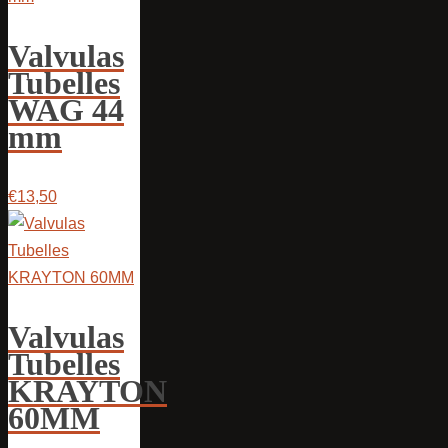
Valvulas
Tubelles
WAG 44
mm
€13,50
Valvulas
Tubelles
KRAYTON
60MM