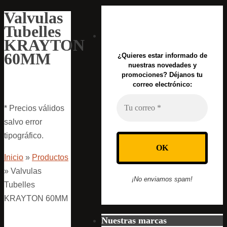
Valvulas
Tubelles
KRAYTON
60MM
¿Quieres estar informado de
nuestras novedades y
promociones? Déjanos tu
correo electrónico:
* Precios válidos
salvo error
tipográfico.
Inicio
»
Productos
»
Valvulas
¡No enviamos spam!
Tubelles
KRAYTON 60MM
Nuestras marcas