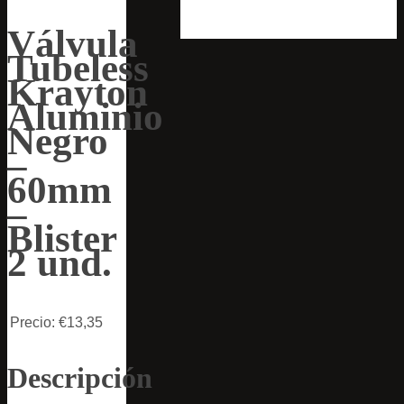
Válvula
Tubeless
Krayton
Aluminio
Negro
–
60mm
–
Blister
2 und.
Precio:
€13,35
Descripción