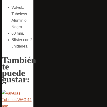
Válvula
Tubeless
Aluminio
Negro.
60 mm.
Blíster con 2
unidades.
También
te
puede
gustar: