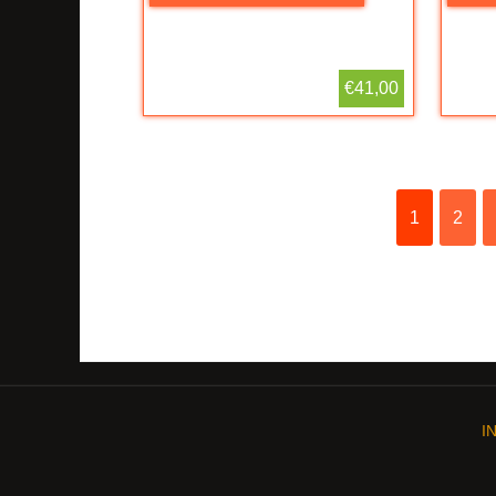
€41,00
1
2
I