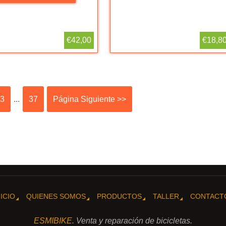
€42,00
€18,8
3
...
37
Página Siguiente >>
NICIO
QUIENES SOMOS
PRODUCTOS
TALLER
CONTACT
ESMIBIKE
. Venta y reparación de bicicletas.