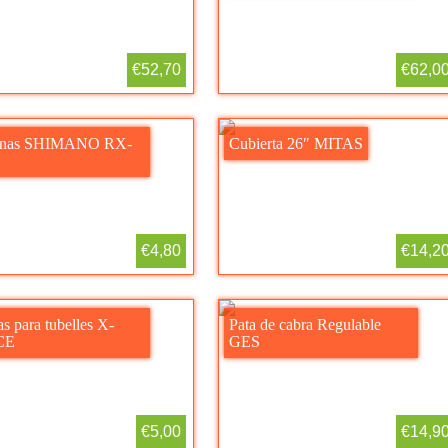
€52,70
€62,0
anas SHIMANO RX-
Cubierta 26″ MITAS
€4,80
€14,2
s para tubelles X-
Pata de cabra Regulable
CE
GES
€5,00
€14,9