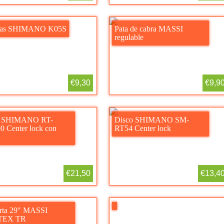
llas SHIMANO K05S
Pata de cabra MASSI
regulable
€9,30
€9,9
o SHIMANO RT-
Disco SHIMANO SM-
 Center lock con
RT54 Center lock
€21,50
€13,4
rta 29″ MASSI
TEX TR