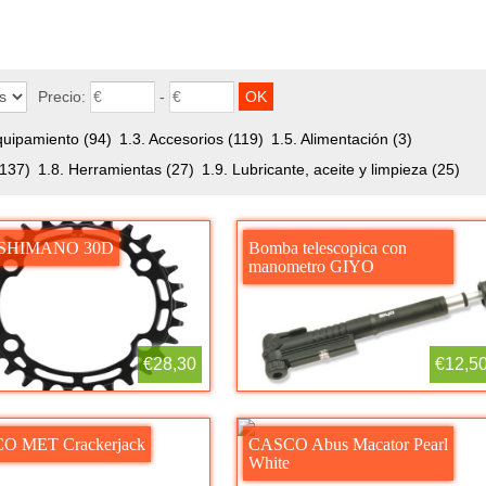
Precio:
-
quipamiento
(94)
1.3. Accesorios
(119)
1.5. Alimentación
(3)
(137)
1.8. Herramientas
(27)
1.9. Lubricante, aceite y limpieza
(25)
o SHIMANO 30D
Bomba telescopica con
manometro GIYO
€28,30
€12,5
O MET Crackerjack
CASCO Abus Macator Pearl
White