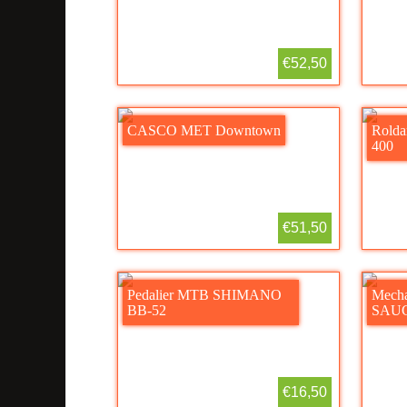
€52,50
CASCO MET Downtown
Rold
400
€51,50
Pedalier MTB SHIMANO
Mecha
BB-52
SAU
€16,50