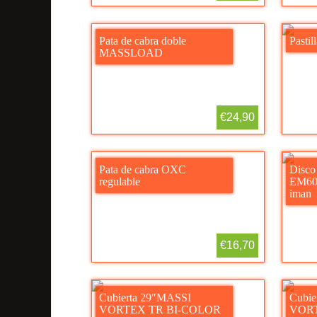
Pata de cabra doble
Pasti
MASSLOAD
€24,90
Pata de cabra OXC
Disc
regulable
EM600
iman
€16,70
Cubierta 29″MASSI
Cubie
VORTEX TR BI-COLOR
VOR