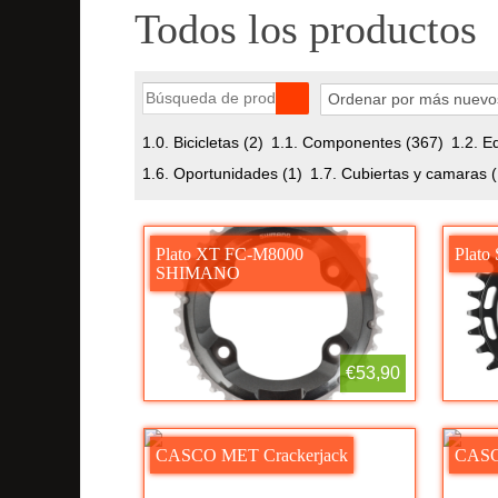
Todos los productos
1.0. Bicicletas
(2)
1.1. Componentes
(367)
1.2. E
1.6. Oportunidades
(1)
1.7. Cubiertas y camaras
Plato XT FC-M8000
Plat
SHIMANO
€53,90
CASCO MET Crackerjack
CASC