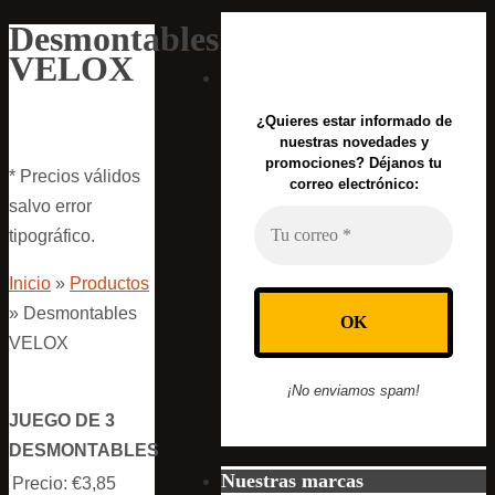
Desmontables
VELOX
¿Quieres estar informado de
nuestras novedades y
promociones? Déjanos tu
* Precios válidos
correo electrónico:
salvo error
tipográfico.
Inicio
»
Productos
»
Desmontables
VELOX
¡No enviamos spam!
JUEGO DE 3
DESMONTABLES
Nuestras marcas
Precio:
€3,85