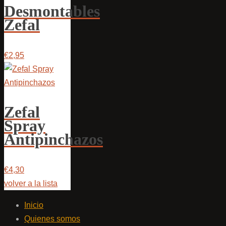
Desmontables
Zefal
€2,95
Zefal
Spray
Antipinchazos
€4,30
volver a la lista
Inicio
Quienes somos