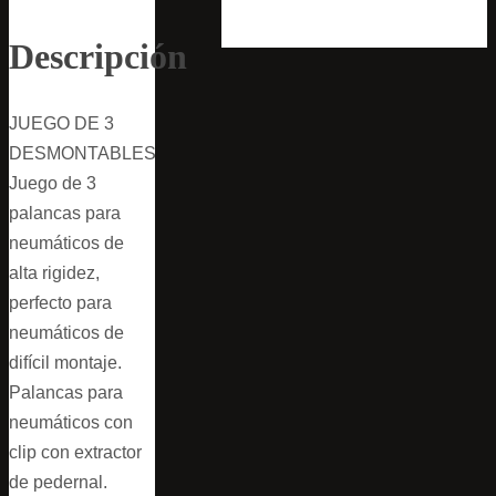
Descripción
JUEGO DE 3
DESMONTABLES
Juego de 3
palancas para
neumáticos de
alta rigidez,
perfecto para
neumáticos de
difícil montaje.
Palancas para
neumáticos con
clip con extractor
de pedernal.