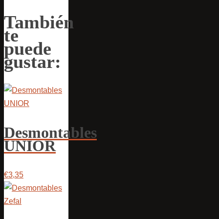
También
te
puede
gustar:
Desmontables
UNIOR
€3,35