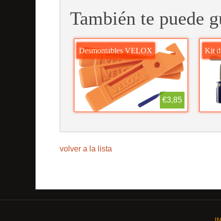
También te puede g
Desmontables VELOX
Kit 
€3,85
volver a la lista
I