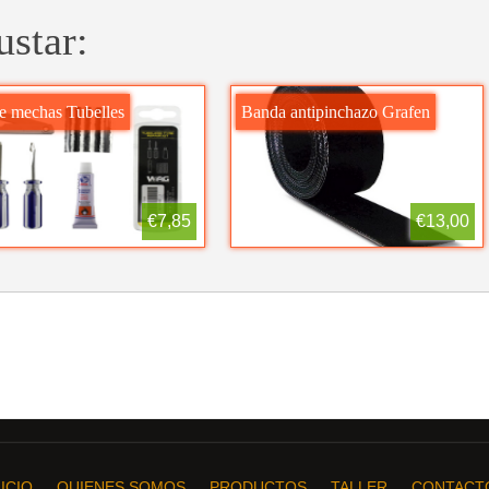
ustar:
de mechas Tubelles
Banda antipinchazo Grafen
€7,85
€13,00
NICIO
QUIENES SOMOS
PRODUCTOS
TALLER
CONTACT