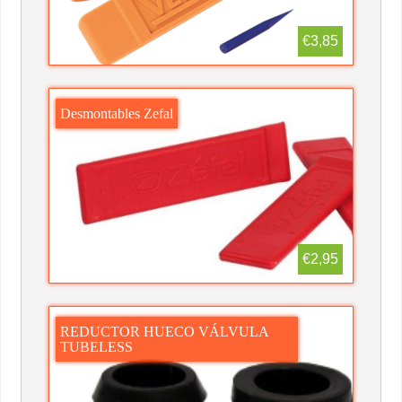
€3,85
Desmontables Zefal
€2,95
REDUCTOR HUECO VÁLVULA
TUBELESS