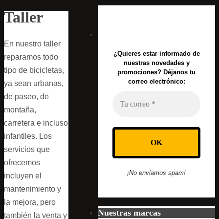
Taller
En nuestro taller
¿Quieres estar informado de
reparamos todo
nuestras novedades y
tipo de bicicletas,
promociones? Déjanos tu
correo electrónico:
ya sean urbanas,
de paseo, de
montaña,
carretera e incluso
infantiles. Los
servicios que
ofrecemos
¡No enviamos spam!
incluyen el
mantenimiento y
la mejora, pero
Nuestras marcas
también la venta y