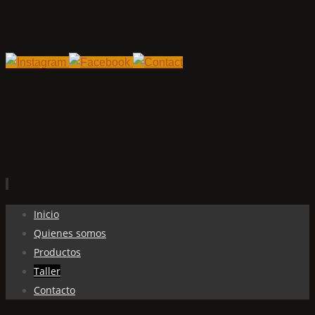
Ir
Inicio
al
Quienes somos
contenido
Productos
Taller
Contacto