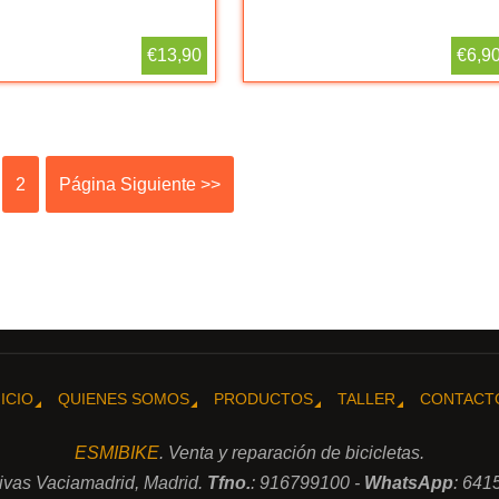
€13,90
€6,9
2
Página Siguiente >>
NICIO
QUIENES SOMOS
PRODUCTOS
TALLER
CONTACT
ESMIBIKE
. Venta y reparación de bicicletas.
Rivas Vaciamadrid, Madrid.
Tfno.
: 916799100 -
WhatsApp
: 641