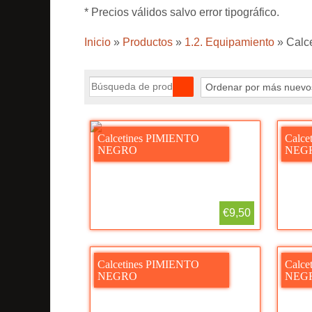
* Precios válidos salvo error tipográfico.
Inicio
»
Productos
»
1.2. Equipamiento
»
Calc
Calcetines PIMIENTO
Calce
NEGRO
NEG
€9,50
Calcetines PIMIENTO
Calce
NEGRO
NEG