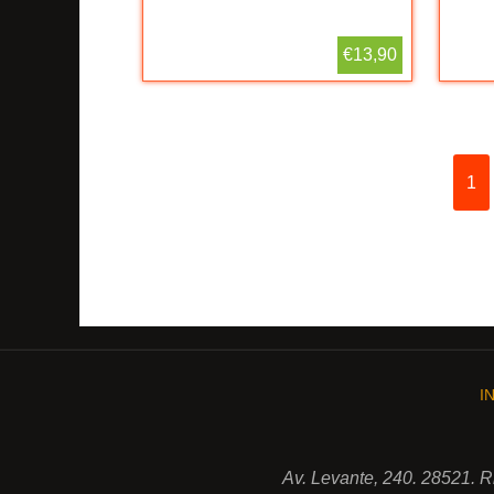
€13,90
1
I
Av. Levante, 240. 28521. 