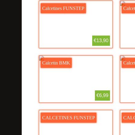
Calcetines FUNSTEP
Calce
€13,90
Calcetin BMK
Calce
€6,99
CALCETINES FUNSTEP
CALC