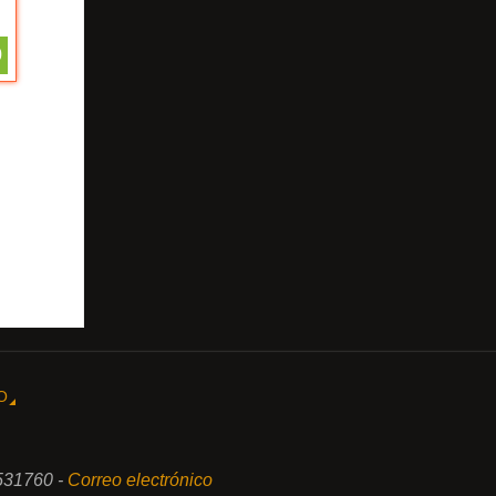
0
O
531760 -
Correo electrónico