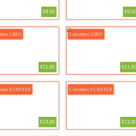
€9,50
€9,5
tines GIRO
Calcetines GIRO
€11,80
€11,8
tines FUNSTEP
Calcetines FUNSTEP
€13,90
€13,9