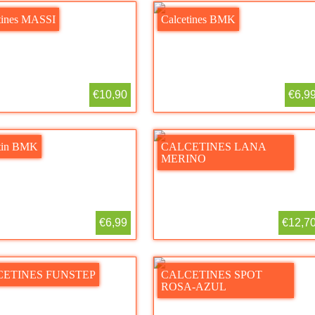
tines MASSI
Calcetines BMK
€10,90
€6,9
tin BMK
CALCETINES LANA
MERINO
€6,99
€12,7
ETINES FUNSTEP
CALCETINES SPOT
ROSA-AZUL