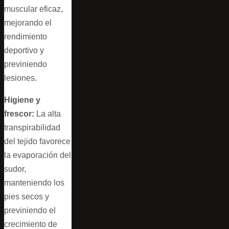
muscular eficaz,
mejorando el
rendimiento
deportivo y
previniendo
lesiones.
Higiene y
frescor:
La alta
transpirabilidad
del tejido favorece
la evaporación del
sudor,
manteniendo los
pies secos y
previniendo el
crecimiento de