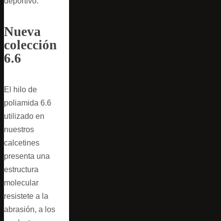
deportivo.
Nueva
colección
6.6
El hilo de
poliamida 6.6
utilizado en
nuestros
calcetines
presenta una
estructura
molecular
resistete a la
abrasión, a los