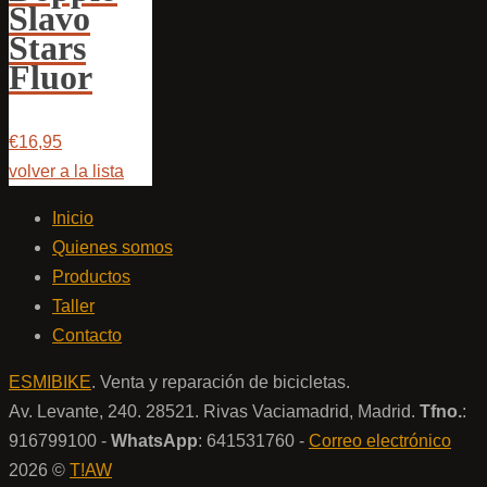
Slavo
Stars
Fluor
€16,95
volver a la lista
Inicio
Quienes somos
Productos
Taller
Contacto
ESMIBIKE
. Venta y reparación de bicicletas.
Av. Levante, 240. 28521. Rivas Vaciamadrid, Madrid.
Tfno.
:
916799100 -
WhatsApp
: 641531760 -
Correo electrónico
2026 ©
T!AW