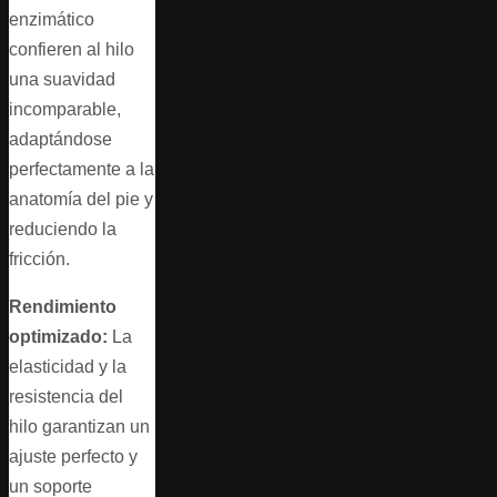
enzimático
confieren al hilo
una suavidad
incomparable,
adaptándose
perfectamente a la
anatomía del pie y
reduciendo la
fricción.
Rendimiento
optimizado:
La
elasticidad y la
resistencia del
hilo garantizan un
ajuste perfecto y
un soporte