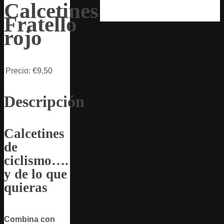
Calcetines
Fratello
rojo
Precio:
€9,50
Descripción
Calcetines
de
ciclismo….
y de lo que
quieras
Combina con