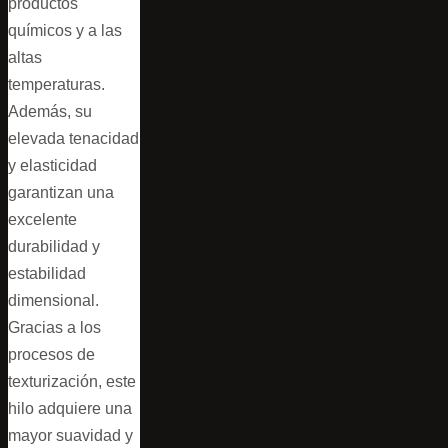
productos
químicos y a las
altas
temperaturas.
Además, su
elevada tenacidad
y elasticidad
garantizan una
excelente
durabilidad y
estabilidad
dimensional.
Gracias a los
procesos de
texturización, este
hilo adquiere una
mayor suavidad y