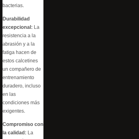
bacterias.
Durabilidad
excepcional:
La
resistencia a la
abrasión y a la
fatiga hacen de
estos calcetines
un compañero de
entrenamiento
duradero, incluso
en las
condiciones más
exigentes.
Compromiso con
la calidad:
La