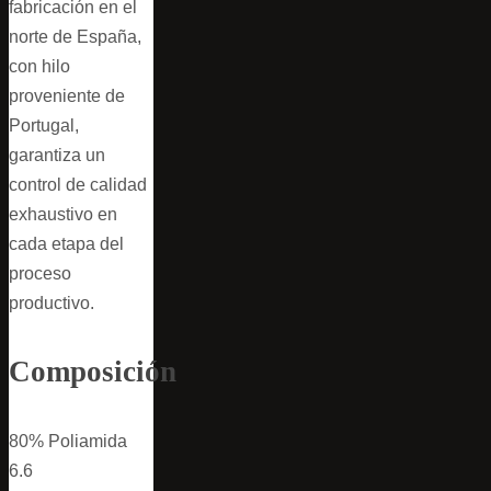
fabricación en el
norte de España,
con hilo
proveniente de
Portugal,
garantiza un
control de calidad
exhaustivo en
cada etapa del
proceso
productivo.
Composición
80% Poliamida
6.6