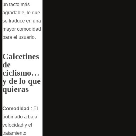
un tacto más
agradable, lo que
se traduce en una
mayor comodidad
para el usuario.
Calcetines
de
ciclismo…
y de lo que
quieras
Comodidad :
El
bobinado a baja
velocidad y el
tratamiento