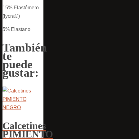
15% Elastómero
(lycra®)
5% Elastano
También
te
puede
gustar:
Calcetines
PIMIENTO