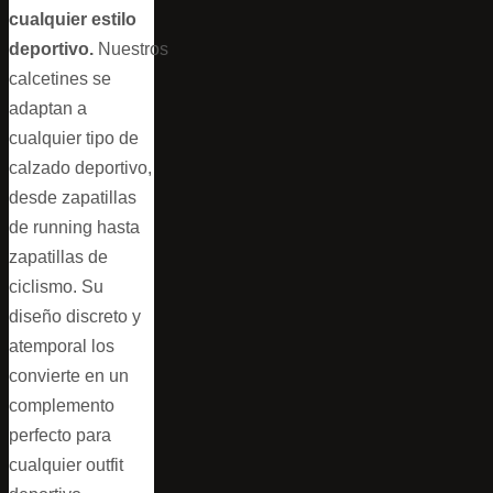
cualquier estilo
deportivo.
Nuestros
calcetines se
adaptan a
cualquier tipo de
calzado deportivo,
desde zapatillas
de running hasta
zapatillas de
ciclismo. Su
diseño discreto y
atemporal los
convierte en un
complemento
perfecto para
cualquier outfit