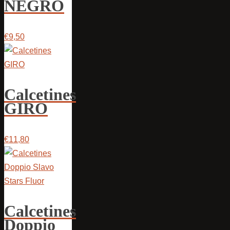
NEGRO
€9,50
Calcetines
GIRO
€11,80
Calcetines
Doppio