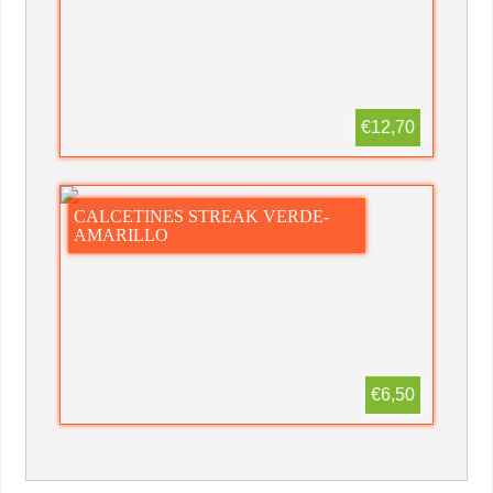
€12,70
CALCETINES STREAK VERDE-
AMARILLO
€6,50