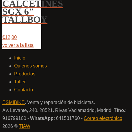
CALCETINES
SGX 6″
TALLBOY
€12,00
volver a la lista
Inicio
Quienes somos
Productos
Taller
Contacto
ESMIBIKE
. Venta y reparación de bicicletas.
Av. Levante, 240. 28521. Rivas Vaciamadrid, Madrid.
Tfno.
:
916799100 -
WhatsApp
: 641531760 -
Correo electrónico
2026 ©
T!AW