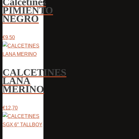
Calcetines
PIMIENTO
NEGRO
€9,50
CALCETINES
LANA
MERINO
€12,70