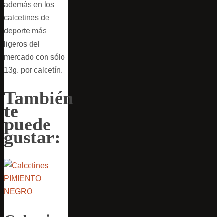
además en los
calcetines de
deporte más
ligeros del
mercado con sólo
13g. por calcetín.
También
te
puede
gustar: