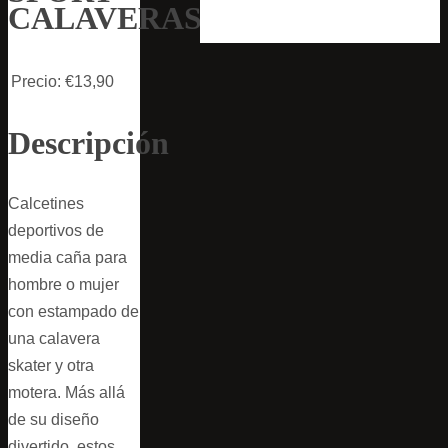
CALAVERAS
Precio:
€13,90
Descripción
Calcetines
deportivos de
media caña para
hombre o mujer
con estampado de
una calavera
skater y otra
motera. Más allá
de su diseño
divertido, estos