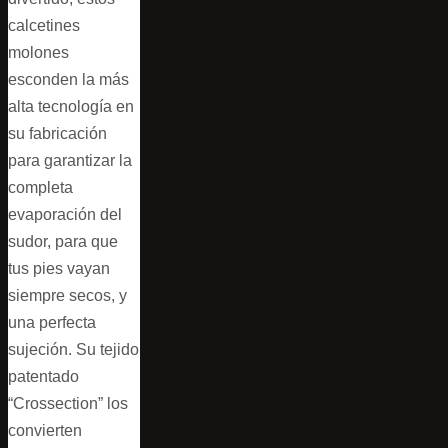
calcetines
molones
esconden la más
alta tecnología en
su fabricación
para garantizar la
completa
evaporación del
sudor, para que
tus pies vayan
siempre secos, y
una perfecta
sujeción. Su tejido
patentado
“Crossection” los
convierten