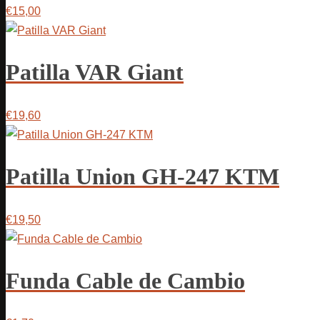
€15,00
Patilla VAR Giant
€19,60
Patilla Union GH-247 KTM
€19,50
Funda Cable de Cambio