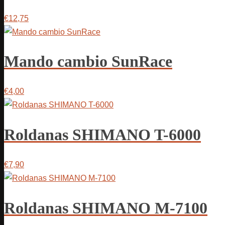
€12,75
Mando cambio SunRace
€4,00
Roldanas SHIMANO T-6000
€7,90
Roldanas SHIMANO M-7100