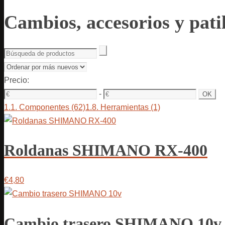
Cambios, accesorios y pati
Precio:
-
1.1. Componentes
(62)
1.8. Herramientas
(1)
Roldanas SHIMANO RX-400
€4,80
Cambio trasero SHIMANO 10v