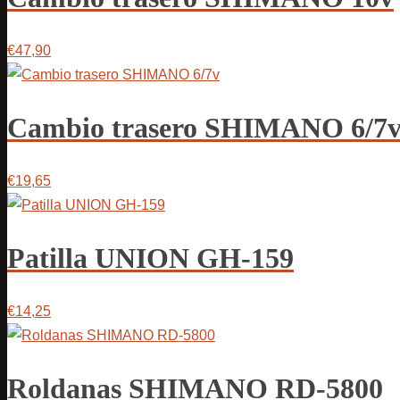
€47,90
Cambio trasero SHIMANO 6/7
€19,65
Patilla UNION GH-159
€14,25
Roldanas SHIMANO RD-5800