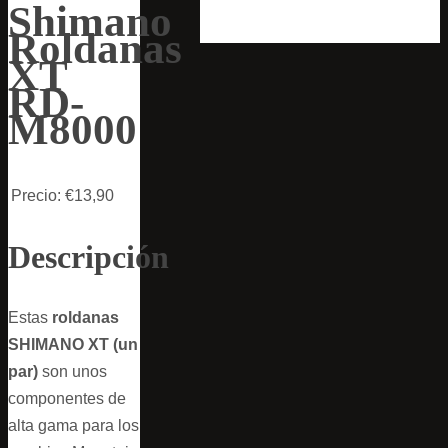
Shimano
Roldanas
XT
RD-
M8000
Precio:
€13,90
Descripción
Estas
roldanas
SHIMANO XT
(un
par)
son unos
componentes de
alta gama para los