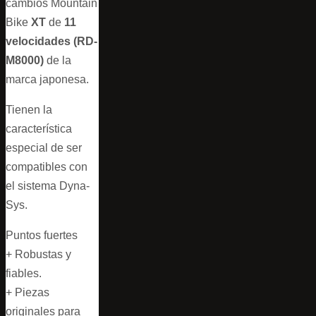
cambios Mountain
Bike
XT
de
11
velocidades (RD-
M8000)
de la
marca japonesa.
Tienen la
característica
especial de ser
compatibles con
el sistema Dyna-
Sys.
Puntos fuertes
+ Robustas y
fiables.
+ Piezas
originales para