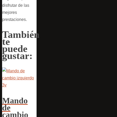
disfrutar de las
mejores
prestaciones.
También
te
puede
gustar:
Mando
de
cambio