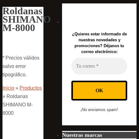
Roldanas
SHIMANO
M-8000
¿Quieres estar informado de
nuestras novedades y
promociones? Déjanos tu
correo electrónico:
* Precios válidos
salvo error
tipográfico.
Inicio
»
Productos
»
Roldanas
SHIMANO M-
¡No enviamos spam!
8000
Nuestras marcas