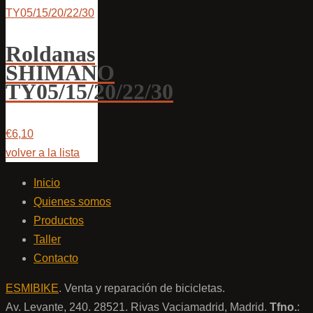
Roldanas
SHIMANO
TY05/15/20/22/30
€6,10
volver a la lista
Inicio
Quienes somos
Productos
Taller
Contacto
ESMIBIKE
. Venta y reparación de bicicletas.
Av. Levante, 240. 28521. Rivas Vaciamadrid, Madrid.
Tfno.
: