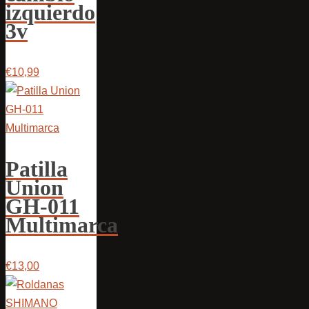
izquierdo
3v
€10,99
Patilla
Union
GH-011
Multimarca
€13,00