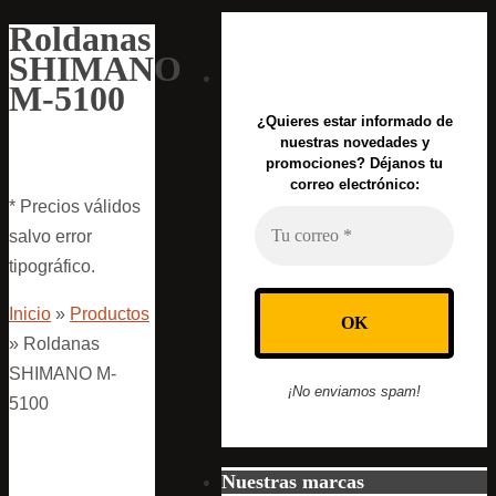
Roldanas
SHIMANO
M-5100
¿Quieres estar informado de
nuestras novedades y
promociones? Déjanos tu
correo electrónico:
* Precios válidos
salvo error
tipográfico.
Inicio
»
Productos
»
Roldanas
SHIMANO M-
¡No enviamos spam!
5100
Nuestras marcas