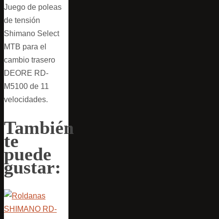
Juego de poleas
de tensión
Shimano Select
MTB para el
cambio trasero
DEORE RD-
M5100 de 11
velocidades.
También
te
puede
gustar: