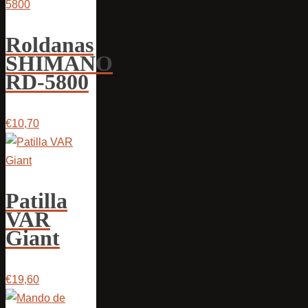
Roldanas
SHIMANO
RD-5800
€10,70
Patilla
VAR
Giant
€19,60