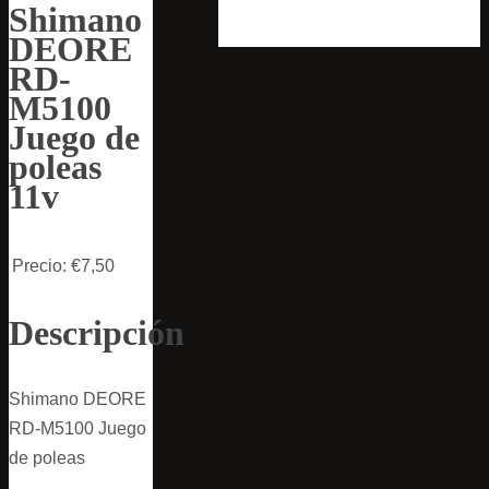
Shimano
DEORE
RD-
M5100
Juego de
poleas
11v
Precio:
€7,50
Descripción
Shimano DEORE
RD-M5100 Juego
de poleas