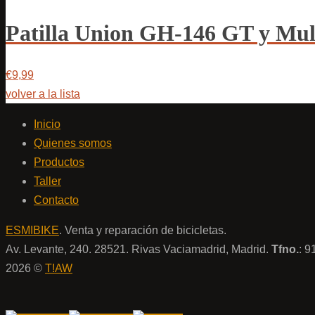
Patilla Union GH-146 GT y Mu
€9,99
volver a la lista
Inicio
Quienes somos
Productos
Taller
Contacto
ESMIBIKE
. Venta y reparación de bicicletas.
Av. Levante, 240. 28521. Rivas Vaciamadrid, Madrid.
Tfno.
: 
2026 ©
T!AW