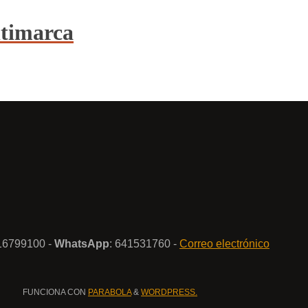
ltimarca
916799100 -
WhatsApp
: 641531760 -
Correo electrónico
FUNCIONA CON
PARABOLA
&
WORDPRESS.