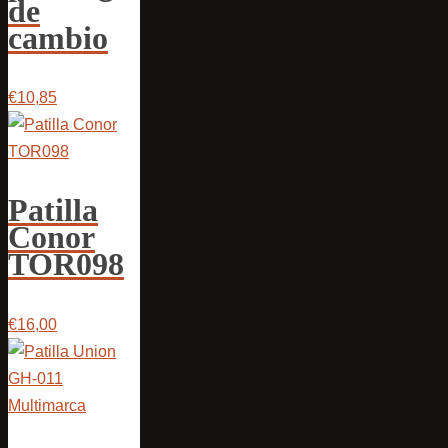
de
cambio
€10,85
Patilla
Conor
TOR098
€16,00