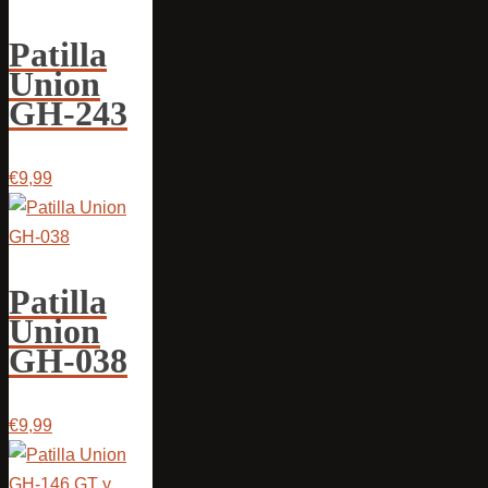
Patilla
Union
GH-243
€9,99
Patilla
Union
GH-038
€9,99