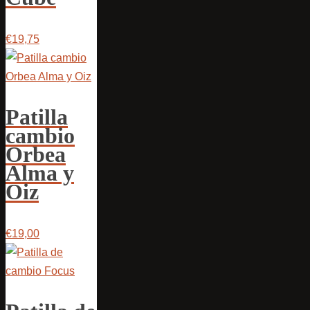
€19,75
Patilla
cambio
Orbea
Alma y
Oiz
€19,00