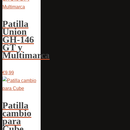
Patilla
Union
GH-146
GT y
Multimarca
€9,99
Patilla
cambio
para
Cube