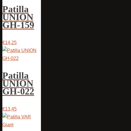
Patilla
UNION
GH-159
€14,25
Patilla
UNION
GH-022
€13,45