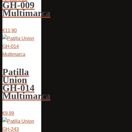
GH-009
Multimarca
€11,90
Patilla
Union
GH-014
Multimarca
€9,99