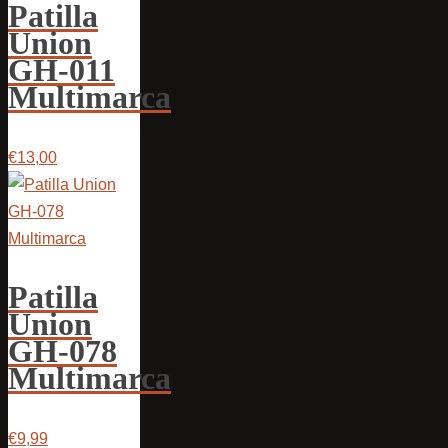
Patilla
Union
GH-011
Multimarca
€13,00
Patilla
Union
GH-078
Multimarca
€9,99