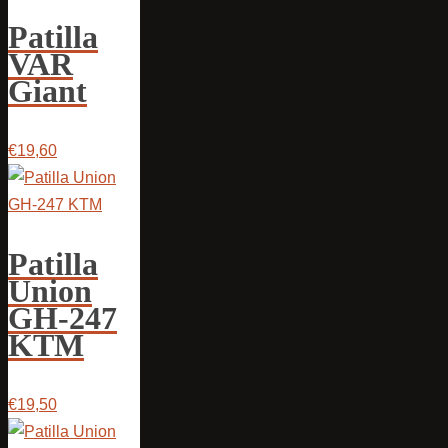
Patilla
VAR
Giant
€19,60
Patilla
Union
GH-247
KTM
€19,50