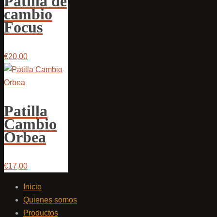
Patilla de
cambio
Focus
€20,00
Patilla
Cambio
Orbea
€17,00
Inicio
Quienes somos
Productos