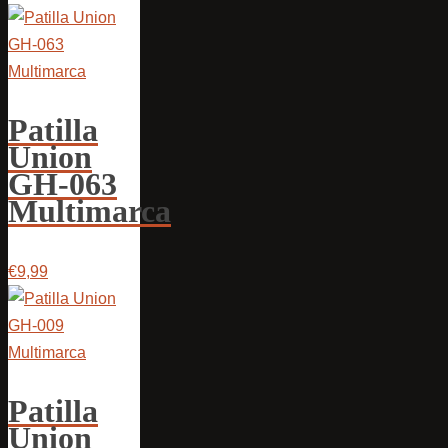
Patilla
Union
GH-063
Multimarca
€9,99
Patilla
Union