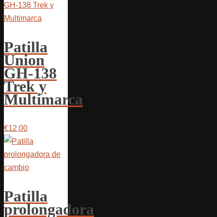
Patilla
Union
GH-138
Trek y
Multimarca
€12,00
Patilla
prolongadora