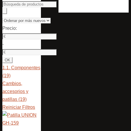
Precio:
-
1.1. Componentes
(19)
Cambios,
accesorios y
patillas
(19)
Reiniciar Filtros