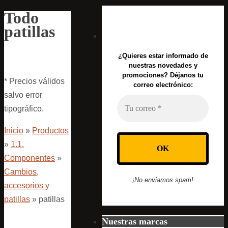
Todo
patillas
¿Quieres estar informado de
nuestras novedades y
promociones? Déjanos tu
* Precios válidos
correo electrónico:
salvo error
tipográfico.
Inicio
»
Productos
»
1.1.
Componentes
»
Cambios,
¡No enviamos spam!
accesorios y
patillas
»
patillas
Nuestras marcas