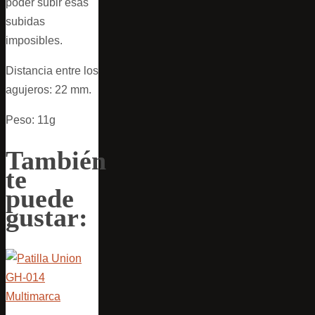
poder subir esas
subidas
imposibles.
Distancia entre los
agujeros: 22 mm.
Peso: 11g
También
te
puede
gustar: