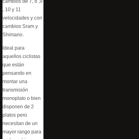
cambios de 7, 8 ,9
, 10 y 11
velocidades y con
cambios Sram y
Shimano.
Ideal para
aquellos ciclistas
que están
pensando en
montar una
transmisión
monoplato o bien
disponen de 2
platos pero
necesitan de un
mayor rango para