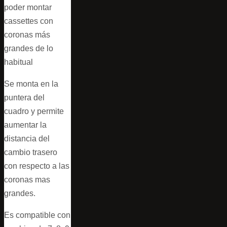
poder montar
cassettes con
coronas más
grandes de lo
habitual
Se monta en la
puntera del
cuadro y permite
aumentar la
distancia del
cambio trasero
con respecto a las
coronas mas
grandes.
Es compatible con