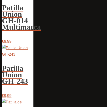
Patilla
Union
GH-014
Multimarca
€9,99
Patilla
Union
GH-243
€9,99