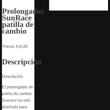
Prolongador
SunRace
patilla de
cambio
Precio:
€10,85
Descripción
Descripción
El prolongador de
patilla de cambio
Sunrace ha sido
diseñado para