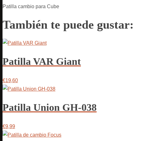
Patilla cambio para Cube
También te puede gustar:
Patilla VAR Giant
€19,60
Patilla Union GH-038
€9,99