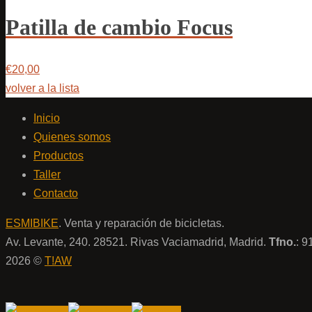
Patilla de cambio Focus
€20,00
volver a la lista
Inicio
Quienes somos
Productos
Taller
Contacto
ESMIBIKE
. Venta y reparación de bicicletas.
Av. Levante, 240. 28521. Rivas Vaciamadrid, Madrid.
Tfno.
: 
2026 ©
T!AW