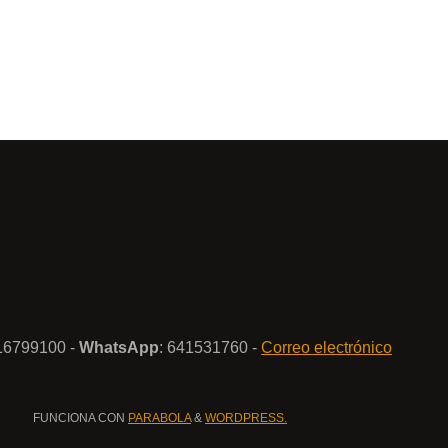
916799100 -
WhatsApp
: 641531760 -
Correo electrónico
FUNCIONA CON
PARABOLA
&
WORDPRESS.