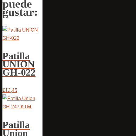
puede
gustar:
Patilla
UNION
GH-022
€13,45
Patilla
Union