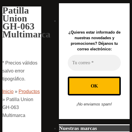
Patilla
Union
GH-063
Multimarca
¿Quieres estar informado de
nuestras novedades y
promociones? Déjanos tu
correo electrónico:
* Precios válidos
salvo error
tipográfico.
Inicio
»
Productos
»
Patilla Union
¡No enviamos spam!
GH-063
Multimarca
Nuestras marcas