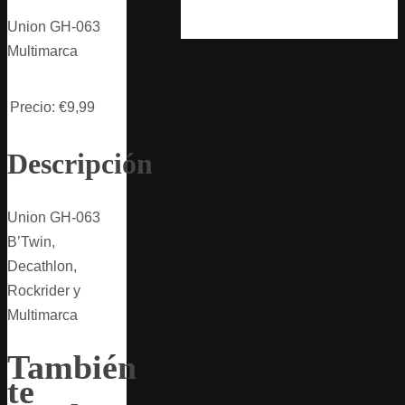
Union GH-063
Multimarca
Precio:
€9,99
Descripción
Union GH-063
B’Twin,
Decathlon,
Rockrider y
Multimarca
También
te