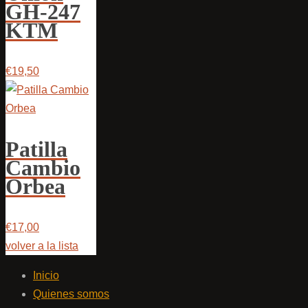
GH-247
KTM
€19,50
Patilla
Cambio
Orbea
€17,00
volver a la lista
Inicio
Quienes somos