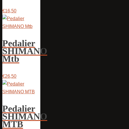
€16,50
Pedalier
SHIMANO
Mtb
€26,50
Pedalier
SHIMANO
MTB