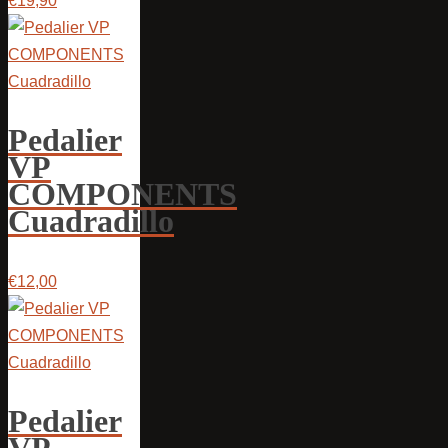
€19,90
Pedalier
VP
COMPONENTS
Cuadradillo
€12,00
Pedalier