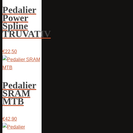
Pedalier
Power
Spline
TRUVATIV
€22,50
Pedalier
SRAM
MTB
€42,90