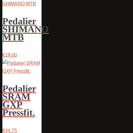
Pedalier
SHIMANO
MTB
€19,00
Pedalier
SRAM
GXP
Pressfit.
€44,75