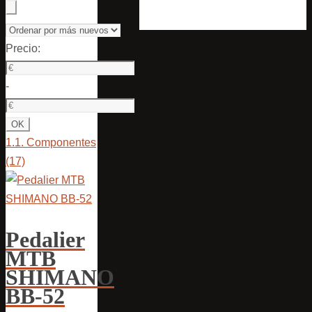
Precio:
-
1.1. Componentes
(17)
Pedalier
MTB
SHIMANO
BB-52