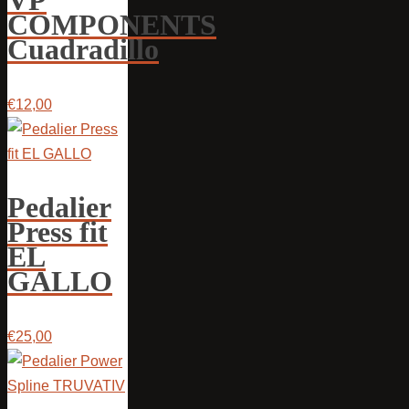
VP
COMPONENTS
Cuadradillo
€12,00
Pedalier
Press fit
EL
GALLO
€25,00