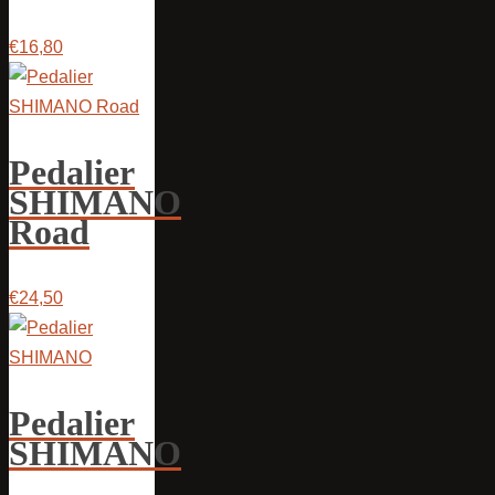
€16,80
Pedalier
SHIMANO
Road
€24,50
Pedalier
SHIMANO