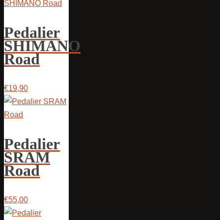
Pedalier
SHIMANO
Road
€19,90
Pedalier
SRAM
Road
€55,00