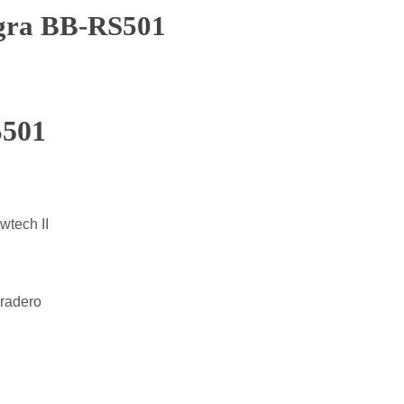
gra BB-RS501
S501
wtech II
uradero