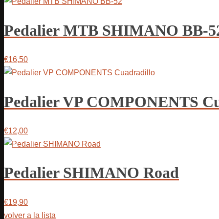
Pedalier MTB SHIMANO BB-5
€16,50
Pedalier VP COMPONENTS Cua
€12,00
Pedalier SHIMANO Road
€19,90
volver a la lista