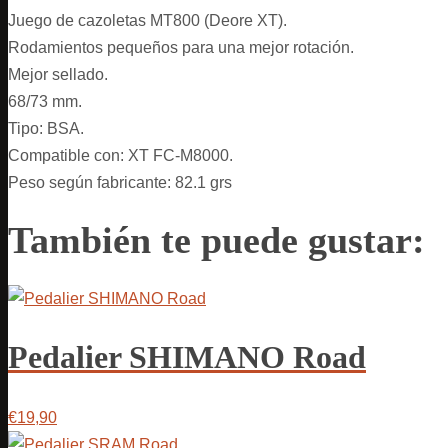
Juego de cazoletas MT800 (Deore XT).
Rodamientos pequeños para una mejor rotación.
Mejor sellado.
68/73 mm.
Tipo: BSA.
Compatible con: XT FC-M8000.
Peso según fabricante: 82.1 grs
También te puede gustar:
Pedalier SHIMANO Road
€19,90