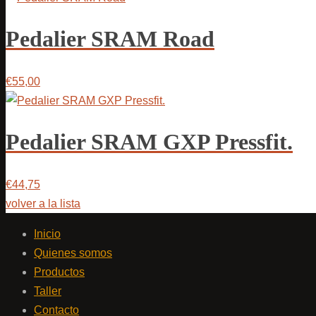
Pedalier SRAM Road
€55,00
Pedalier SRAM GXP Pressfit.
€44,75
volver a la lista
Inicio
Quienes somos
Productos
Taller
Contacto