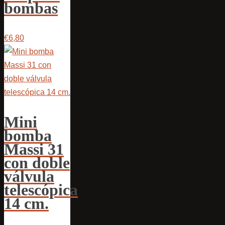
bombas
€6,80
Mini
bomba
Massi 31
con doble
válvula
telescópica
14 cm.