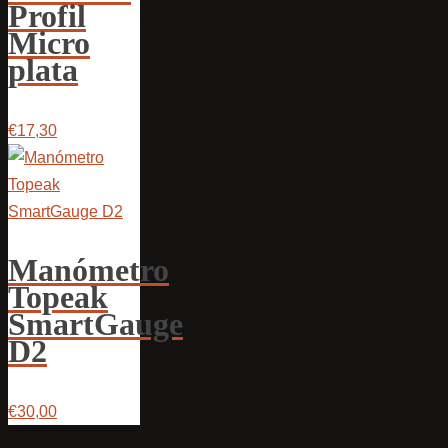
Profil
Micro
plata
€17,30
Manómetro
Topeak
SmartGauge
D2
€30,00