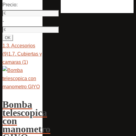
Precio:
-
1.3. Accesorios
(9)
1.7. Cubiertas y
camaras
(1)
Bomba
telescopica
con
manometro