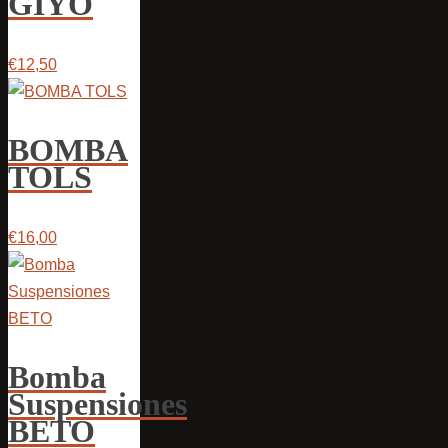
GIYO
€12,50
BOMBA
TOLS
€16,00
Bomba
Suspensiones
BETO