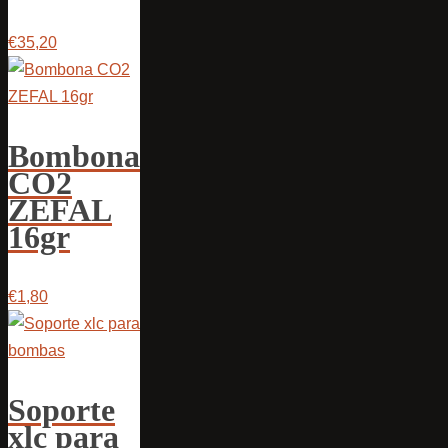
€35,20
Bombona
CO2
ZEFAL
16gr
€1,80
Soporte
xlc para