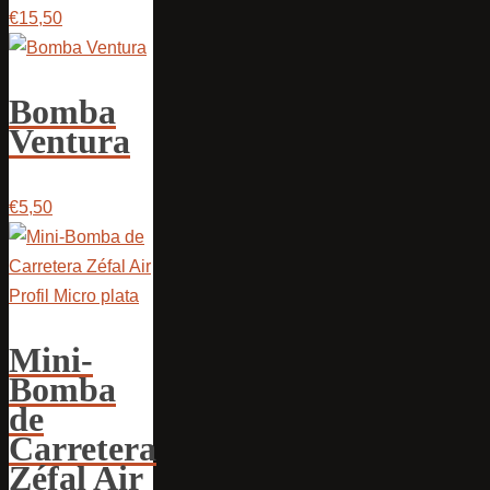
€15,50
Bomba
Ventura
€5,50
Mini-
Bomba
de
Carretera
Zéfal Air