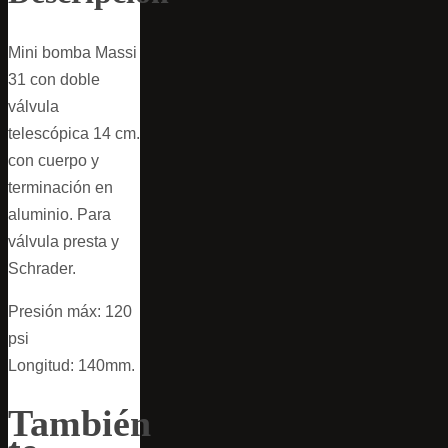
Mini bomba Massi
31 con doble
válvula
telescópica 14 cm.
con cuerpo y
terminación en
aluminio. Para
válvula presta y
Schrader.
Presión máx: 120
psi
Longitud: 140mm.
También