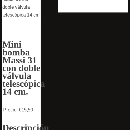
doble válvula
telescópica 14 cm.
Mini
bomba
Massi 31
con doble
válvula
telescópica
14 cm.
Precio:
€15,50
Descripción