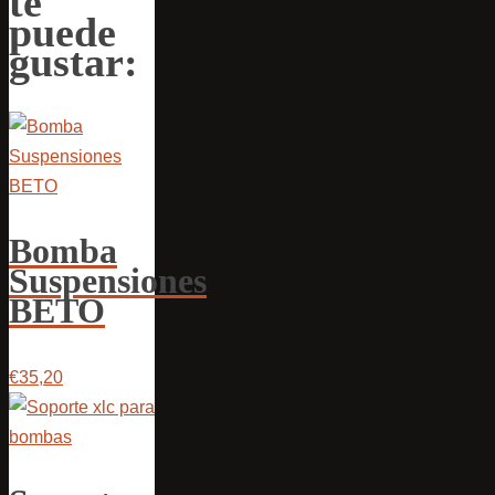
te
puede
gustar:
Bomba
Suspensiones
BETO
€35,20