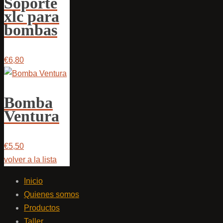
Soporte
xlc para
bombas
€6,80
Bomba
Ventura
€5,50
volver a la lista
Inicio
Quienes somos
Productos
Taller