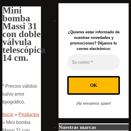
Mini
bomba
Massi 31
con doble
¿Quieres estar informado de
nuestras novedades y
válvula
promociones? Déjanos tu
telescópica
correo electrónico:
14 cm.
* Precios válidos
salvo error
tipográfico.
¡No enviamos spam!
Inicio
»
Productos
»
Mini bomba
Nuestras marcas
Massi 31 con