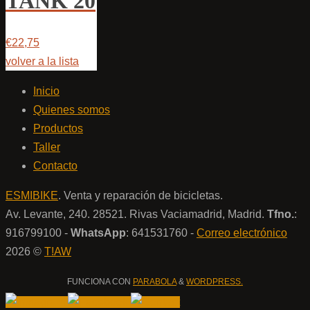
TANK 20
€22,75
volver a la lista
Inicio
Quienes somos
Productos
Taller
Contacto
ESMIBIKE
. Venta y reparación de bicicletas.
Av. Levante, 240. 28521. Rivas Vaciamadrid, Madrid.
Tfno.
:
916799100 -
WhatsApp
: 641531760 -
Correo electrónico
2026 ©
T!AW
FUNCIONA CON
PARABOLA
&
WORDPRESS.