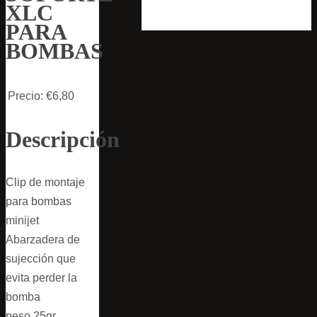
XLC
PARA
BOMBAS
Precio:
€6,80
Descripción
Clip de montaje
para bombas
minijet
Abarzadera de
sujección que
evita perder la
bomba
peso 25gr