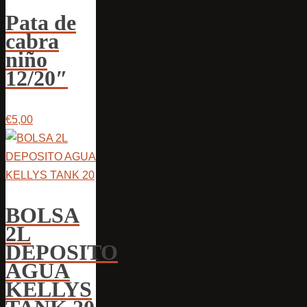
Pata de
cabra
niño
12/20″
€5,00
BOLSA
2L
DEPOSITO
AGUA
KELLYS