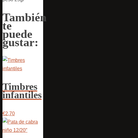
También
te
puede
gustar:
Timbres
infantiles
€2,70