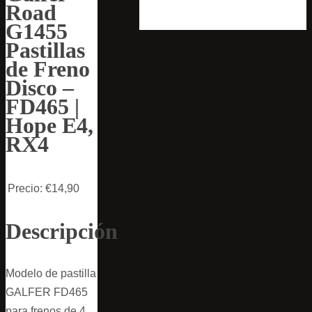
Road
G1455
Pastillas
de Freno
Disco –
FD465 |
Hope E4,
RX4
Precio:
€14,90
Descripción
Modelo de pastilla
GALFER FD465
para frenos de 4