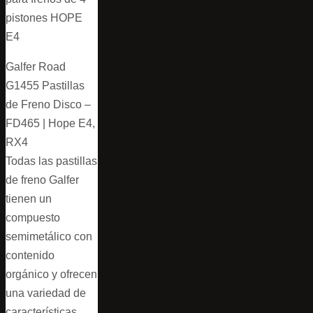
pistones HOPE
E4
Galfer Road
G1455 Pastillas
de Freno Disco –
FD465 | Hope E4,
RX4
Todas las pastillas
de freno Galfer
tienen un
compuesto
semimetálico con
contenido
orgánico y ofrecen
una variedad de
características