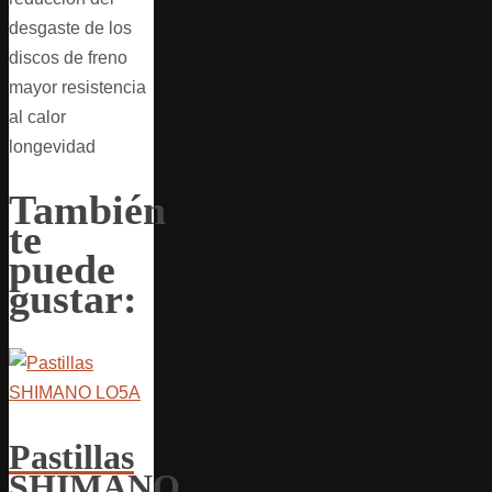
desgaste de los
discos de freno
mayor resistencia
al calor
longevidad
También
te
puede
gustar:
Pastillas
SHIMANO