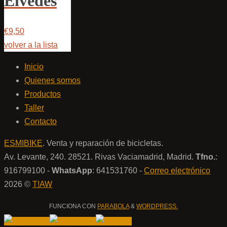
Elvedes
€9,50
volver a la lista
Inicio
Quienes somos
Productos
Taller
Contacto
ESMIBIKE
. Venta y reparación de bicicletas.
Av. Levante, 240. 28521. Rivas Vaciamadrid, Madrid.
Tfno.
:
916799100 -
WhatsApp
: 641531760 -
Correo electrónico
2026 ©
T!AW
FUNCIONA CON
PARABOLA
&
WORDPRESS.