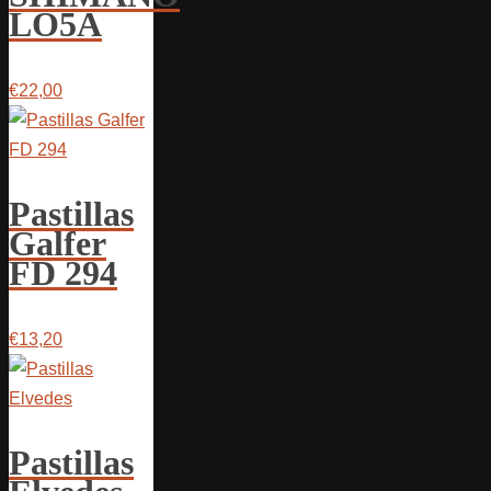
LO5A
€22,00
Pastillas
Galfer
FD 294
€13,20
Pastillas