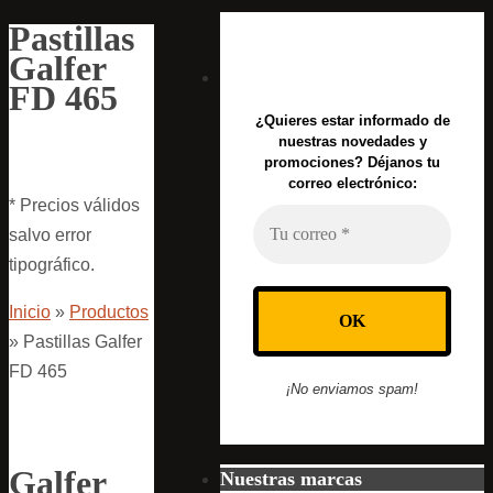
Pastillas
Galfer
FD 465
¿Quieres estar informado de
nuestras novedades y
promociones? Déjanos tu
correo electrónico:
* Precios válidos
salvo error
tipográfico.
Inicio
»
Productos
»
Pastillas Galfer
FD 465
¡No enviamos spam!
Galfer
Nuestras marcas