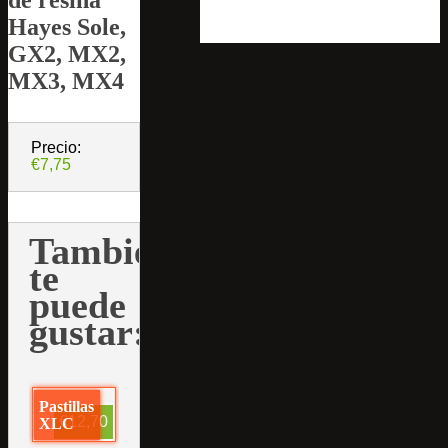
Hayes Sole,
GX2, MX2,
MX3, MX4
Precio:
€7,75
También
te
puede
gustar:
Pastillas
€12,70
XLC