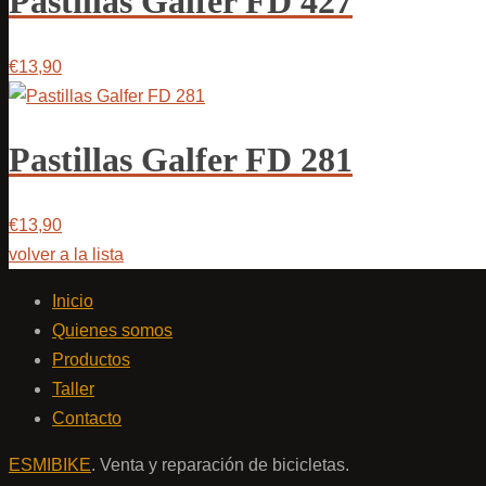
Pastillas Galfer FD 427
€13,90
Pastillas Galfer FD 281
€13,90
volver a la lista
Inicio
Quienes somos
Productos
Taller
Contacto
ESMIBIKE
. Venta y reparación de bicicletas.