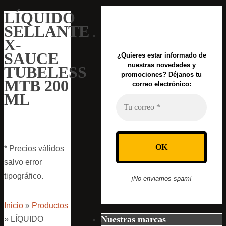
LÍQUIDO
SELLANTE
X-
SAUCE
¿Quieres estar informado de
nuestras novedades y
TUBELESS
promociones? Déjanos tu
MTB 200
correo electrónico:
ML
* Precios válidos
salvo error
tipográfico.
¡No enviamos spam!
Inicio
»
Productos
Nuestras marcas
»
LÍQUIDO