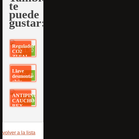
te
puede
gustar:
Regulador
€11,70
CO2
ZEFAL
Llave
€1,45
desmonta-
obús
Presta
ANTIPINCHAZOS
€8,50
CAUCHO
REX
volver a la lista