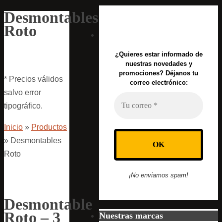
Desmontables
Roto
¿Quieres estar informado de
nuestras novedades y
promociones? Déjanos tu
* Precios válidos
correo electrónico:
salvo error
tipográfico.
Inicio
»
Productos
»
Desmontables
Roto
¡No enviamos spam!
Desmontable
Roto – 3
Nuestras marcas