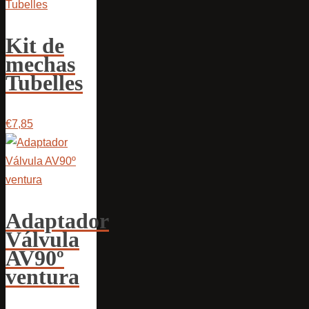
Kit de
mechas
Tubelles
€7,85
Adaptador
Válvula
AV90º
ventura