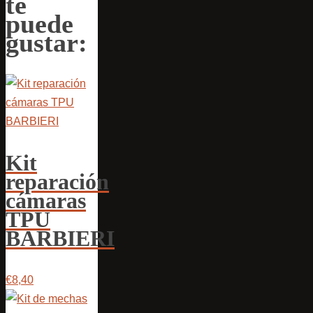
te
puede
gustar:
Kit
reparación
cámaras
TPU
BARBIERI
€8,40