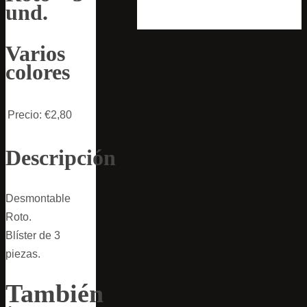
und.
Varios
colores
Precio:
€2,80
Descripción
Desmontable
Roto.
Blíster de 3
piezas.
También