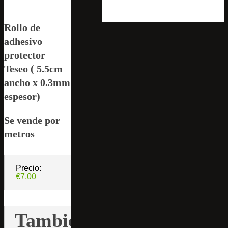
Rollo de
adhesivo
protector
Teseo ( 5.5cm
ancho x 0.3mm
espesor)
Se vende por
metros
Precio:
€7,00
También