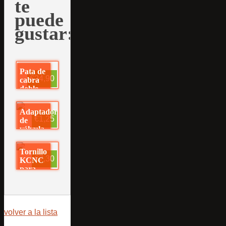
te
puede
gustar:
Pata de
€24,90
cabra
doble
MASSLOAD
Adaptador
€1,25
de
válvula
de fina
a gorda
Tornillo
€7,30
KCNC
para
rulinas
de
cambio
dorado
volver a la lista