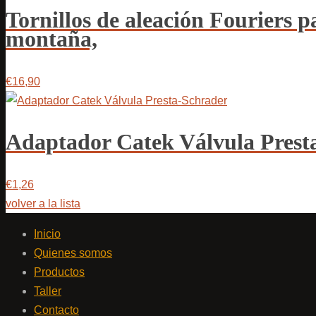
Tornillos de aleación Fouriers p
montaña,
€16,90
Adaptador Catek Válvula Prest
€1,26
volver a la lista
Inicio
Quienes somos
Productos
Taller
Contacto