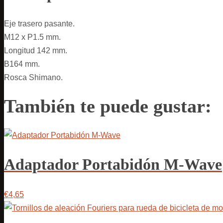
Eje trasero pasante.
M12 x P1.5 mm.
Longitud 142 mm.
B164 mm.
Rosca Shimano.
También te puede gustar:
Adaptador Portabidón M-Wave
€4,65