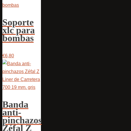
Soporte
xlc para
bombas
€6,80
Banda
anti-
pinchazos
Zéfal Z