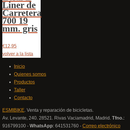
Liner de
Carretera
700 19
mm. gris
€12,95
volver a la lista
Inicio
Quienes somos
Productos
Taller
Contacto
ESMIBIKE
. Venta y reparación de bicicletas.
Av. Levante, 240. 28521. Rivas Vaciamadrid, Madrid.
Tfno.
:
916799100 -
WhatsApp
: 641531760 -
Correo electrónico