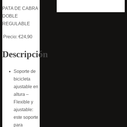
PATA DE CABRA
DOBLE
REGULABLE
Precio:
€24,90
Descripción
Soporte de
bicicleta
ajustable en
altura –
Flexible y
ajustable:
este soporte
para