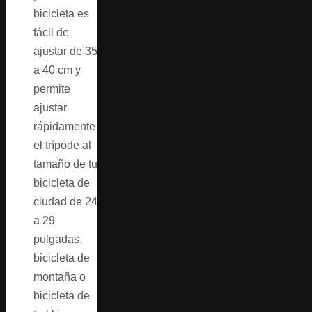
bicicleta es
fácil de
ajustar de 35
a 40 cm y
permite
ajustar
rápidamente
el trípode al
tamaño de tu
bicicleta de
ciudad de 24
a 29
pulgadas,
bicicleta de
montaña o
bicicleta de