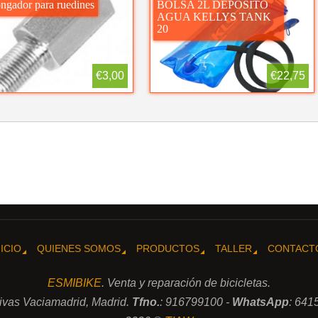
ngador para ruedines
BOLSA 2L DEPOSITO
AGUA KELLYS TANK
20
€3,00
€22,75
NICIO
QUIENES SOMOS
PRODUCTOS
TALLER
CONTACT
ESMIBIKE
. Venta y reparación de bicicletas.
Rivas Vaciamadrid, Madrid.
Tfno.
: 916799100 -
WhatsApp
: 641