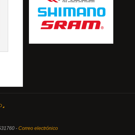
O
531760 -
Correo electrónico