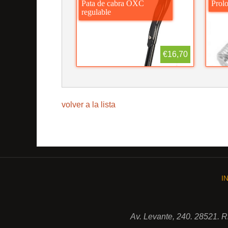
Pata de cabra OXC
Prolo
regulable
€16,70
volver a la lista
I
Av. Levante, 240. 28521. 