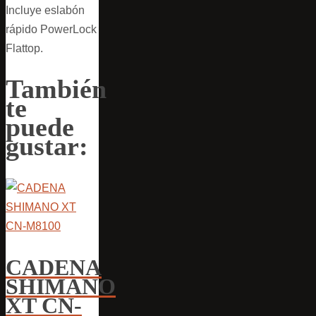
Incluye eslabón
rápido PowerLock
Flattop.
También
te
puede
gustar:
CADENA
SHIMANO
XT CN-