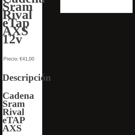
Sram
Rival
eTap
AXS
12v
Precio:
€41,00
Descripción
Cadena
Sram
Rival
eTAP
AXS