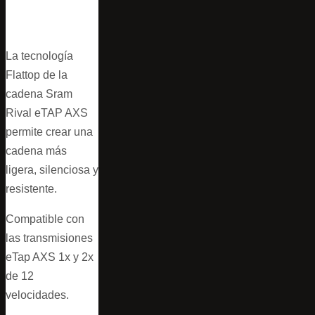
La tecnología
Flattop de la
cadena Sram
Rival eTAP AXS
permite crear una
cadena más
ligera, silenciosa y
resistente.
Compatible con
las transmisiones
eTap AXS 1x y 2x
de 12
velocidades.