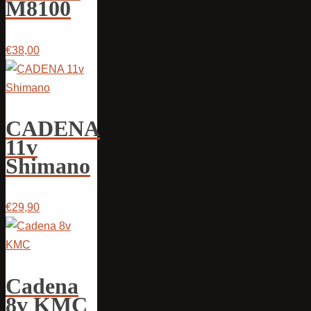
M8100
€38,00
CADENA
11v
Shimano
€29,90
Cadena
8v KMC