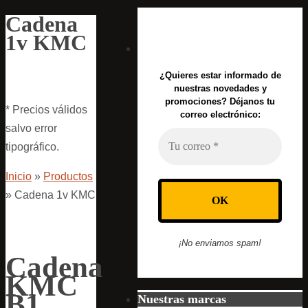
Cadena
1v KMC
¿Quieres estar informado de
nuestras novedades y
promociones? Déjanos tu
* Precios válidos
correo electrónico:
salvo error
tipográfico.
Inicio
»
Productos
»
Cadena 1v KMC
¡No enviamos spam!
Cadena
KMC
B1
Nuestras marcas