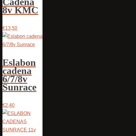
Cadena
8v KMC
€13,50
Eslabon
cadena
6/7/8v
Sunrace
€2,40