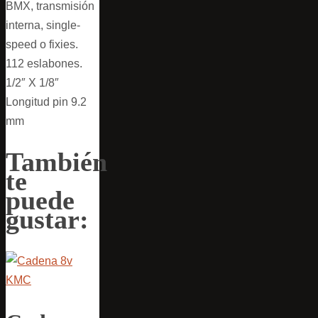
BMX, transmisión
interna, single-
speed o fixies.
112 eslabones.
1/2″ X 1/8″
Longitud pin 9.2
mm
También
te
puede
gustar: