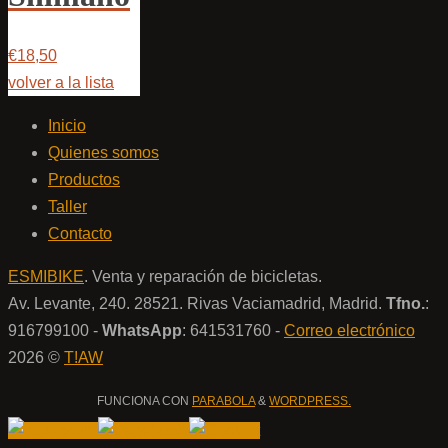
€18,50
volver a la lista
Inicio
Quienes somos
Productos
Taller
Contacto
ESMIBIKE
. Venta y reparación de bicicletas.
Av. Levante, 240. 28521. Rivas Vaciamadrid, Madrid.
Tfno.
:
916799100 -
WhatsApp
: 641531760 -
Correo electrónico
2026 ©
T!AW
FUNCIONA CON
PARABOLA
&
WORDPRESS.