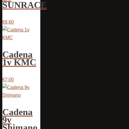
SUNRACE
€6,60
Cadena
1v KMC
€7,00
Cadena
9v
Shimano