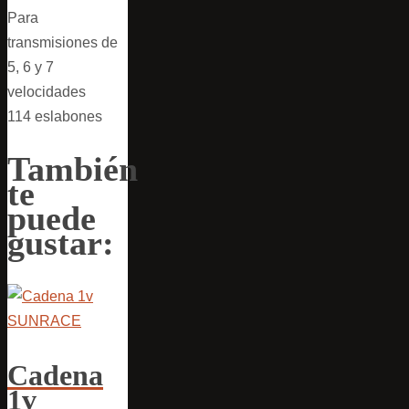
Para
transmisiones de
5, 6 y 7
velocidades
114 eslabones
También
te
puede
gustar:
Cadena
1v