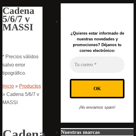
Cadena
5/6/7 v
MASSI
¿Quieres estar informado de
nuestras novedades y
promociones? Déjanos tu
correo electrónico:
* Precios válidos
salvo error
tipográfico.
Inicio
»
Productos
»
Cadena 5/6/7 v
MASSI
¡No enviamos spam!
Cadena
Nuestras marcas