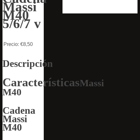
Massi
M40
5/6/7 v
Precio:
€8,50
Descripción
Características
Massi
M40
Cadena
Massi
M40