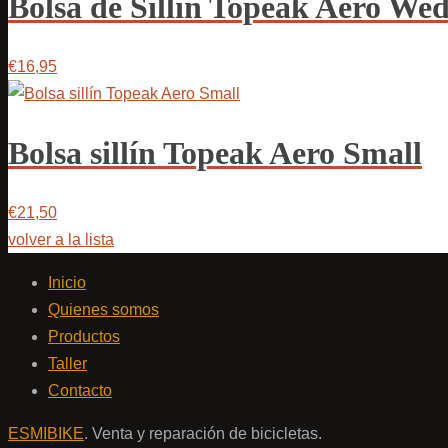
Bolsa de Sillín Topeak Aero We
€16,95
Bolsa sillín Topeak Aero Small
€21,50
volver a la lista
Inicio
Quienes somos
Productos
Taller
Contacto
ESMIBIKE
. Venta y reparación de bicicletas.