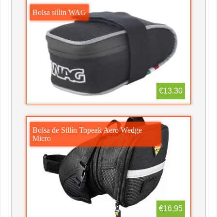
Bolsa sillin WAG
€13,30
Bolsa de Sillín Topeak Aero Wedge
Micro
€16,95