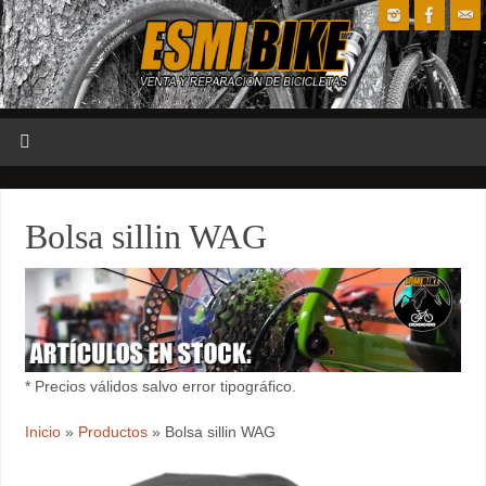
Bolsa sillin WAG
* Precios válidos salvo error tipográfico.
Inicio
»
Productos
»
Bolsa sillin WAG