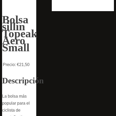
Bolsa
sillín
Topeak
Aero
Small
Precio:
€21,50
Descripción
La bolsa más
popular para el
ciclista de