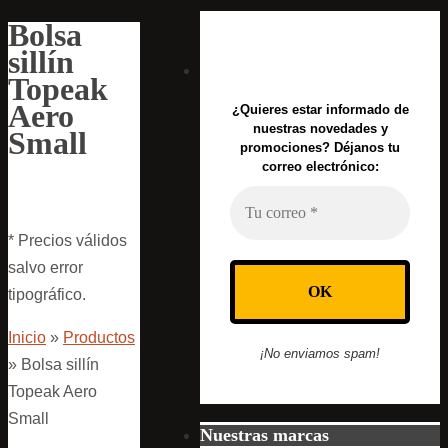
Bolsa
sillín
Topeak
Aero
¿Quieres estar informado de
nuestras novedades y
Small
promociones? Déjanos tu
correo electrónico:
* Precios válidos
salvo error
tipográfico.
Inicio
»
Productos
¡No enviamos spam!
»
Bolsa sillín
Topeak Aero
Small
Nuestras marcas