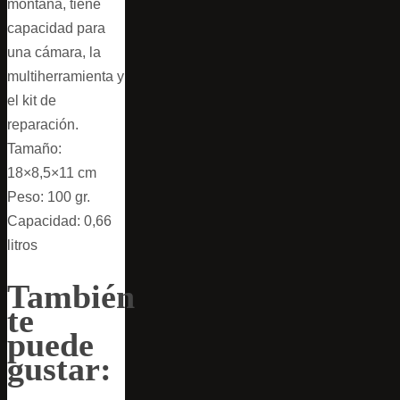
montaña, tiene
capacidad para
una cámara, la
multiherramienta y
el kit de
reparación.
Tamaño:
18×8,5×11 cm
Peso: 100 gr.
Capacidad: 0,66
litros
También
te
puede
gustar: