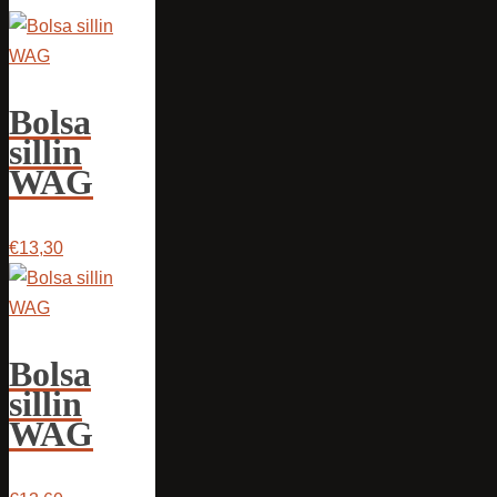
Bolsa
sillin
WAG
€13,30
Bolsa
sillin
WAG