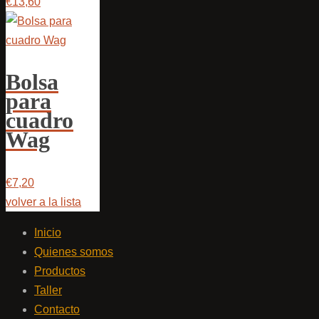
€13,60
Bolsa
para
cuadro
Wag
€7,20
volver a la lista
Inicio
Quienes somos
Productos
Taller
Contacto