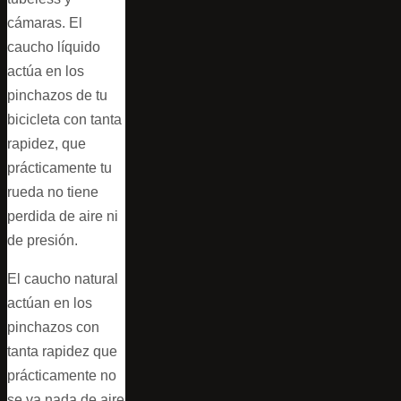
cámaras. El
caucho líquido
actúa en los
pinchazos de tu
bicicleta con tanta
rapidez, que
prácticamente tu
rueda no tiene
perdida de aire ni
de presión.
El caucho natural
actúan en los
pinchazos con
tanta rapidez que
prácticamente no
se va nada de aire