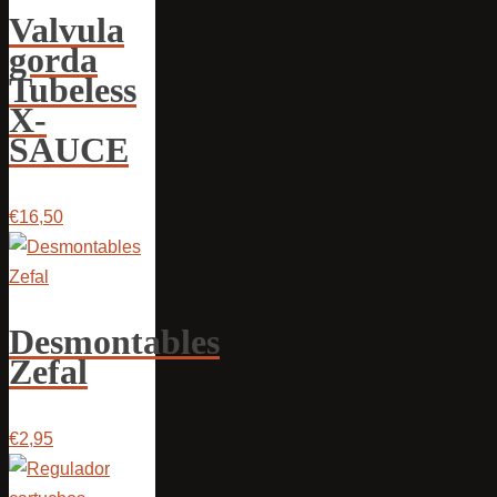
Valvula
gorda
Tubeless
X-
SAUCE
€16,50
Desmontables
Zefal
€2,95