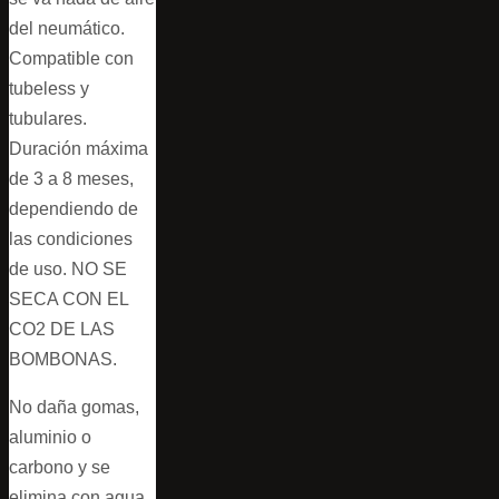
del neumático.
Compatible con
tubeless y
tubulares.
Duración máxima
de 3 a 8 meses,
dependiendo de
las condiciones
de uso. NO SE
SECA CON EL
CO2 DE LAS
BOMBONAS.
No daña gomas,
aluminio o
carbono y se
elimina con agua.