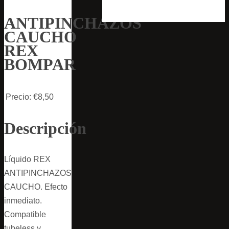
ANTIPINCHAZOS
CAUCHO
REX
BOMPAR
Precio:
€8,50
Descripción
Líquido REX
ANTIPINCHAZOS
CAUCHO. Efecto
inmediato.
Compatible
tubeless y