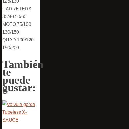
125/130
CARRETERA
30/40 50/60
MOTO 75/100
130/150
QUAD 100/120
150/200
También
te
puede
gustar: