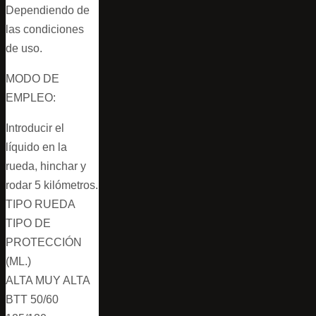
Dependiendo de
las condiciones
de uso.
MODO DE
EMPLEO:
Introducir el
líquido en la
rueda, hinchar y
rodar 5 kilómetros.
TIPO RUEDA
TIPO DE
PROTECCIÓN
(ML.)
ALTA MUY ALTA
BTT 50/60