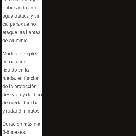
Fabricando con
agua tratada y sin
cal para que no
ataque las llantas
de aluminio.
Modo de empleo:
Introducir el
líquido en la
rueda, en función
de la protección
deseada y del tipo
de rueda, hinchar
y rodar 5 minutos.
Duración máxima
3-8 meses.