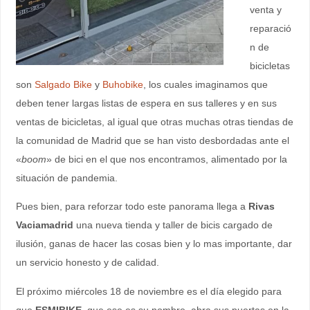
venta y
reparació
n de
bicicletas
son
Salgado Bike
y
Buhobike
, los cuales imaginamos que
deben tener largas listas de espera en sus talleres y en sus
ventas de bicicletas, al igual que otras muchas otras tiendas de
la comunidad de Madrid que se han visto desbordadas ante el
«
boom
» de bici en el que nos encontramos, alimentado por la
situación de pandemia.
Pues bien, para reforzar todo este panorama llega a
Rivas
Vaciamadrid
una nueva tienda y taller de bicis cargado de
ilusión, ganas de hacer las cosas bien y lo mas importante, dar
un servicio honesto y de calidad.
El próximo miércoles 18 de noviembre es el día elegido para
que
ESMIBIKE
, que ese es su nombre, abra sus puertas en la