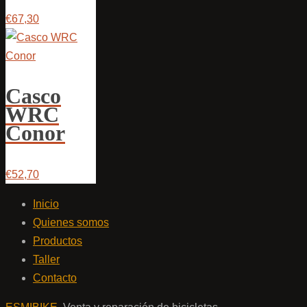
€67,30
Casco
WRC
Conor
€52,70
Inicio
Quienes somos
Productos
Taller
Contacto