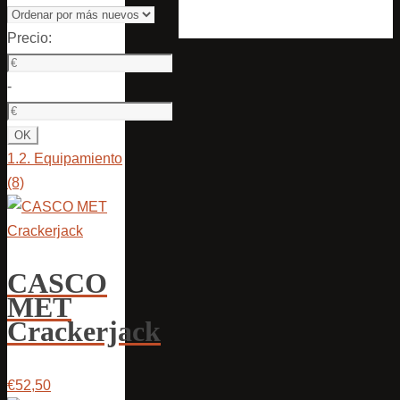
Precio:
-
1.2. Equipamiento
(8)
CASCO
MET
Crackerjack
€52,50