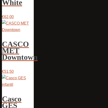
White
€62,00
CASCO
MET
Downtown
€51,50
Casco
GES