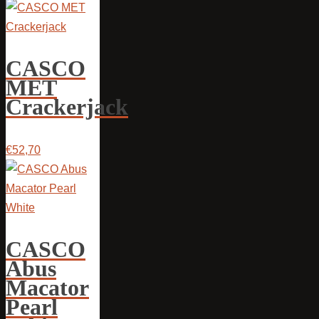
CASCO
MET
Crackerjack
€52,70
CASCO
Abus
Macator
Pearl