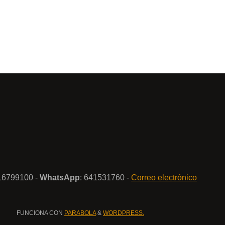
916799100 -
WhatsApp
: 641531760 -
Correo electrónico
FUNCIONA CON
PARABOLA
&
WORDPRESS.