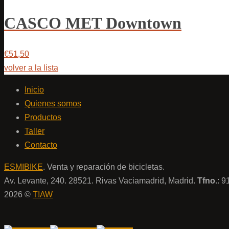
CASCO MET Downtown
€51,50
volver a la lista
Inicio
Quienes somos
Productos
Taller
Contacto
ESMIBIKE
. Venta y reparación de bicicletas.
Av. Levante, 240. 28521. Rivas Vaciamadrid, Madrid.
Tfno.
: 
2026 ©
T!AW