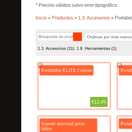
* Precios válidos salvo error tipográfico.
Inicio
»
Productos
»
1.3. Accesorios
»
Portabi
1.3. Accesorios
(11)
1.8. Herramientas
(1)
Portabidon ELITE Custom
Porta
€12,45
Soporte universal porta
Porta
bidon