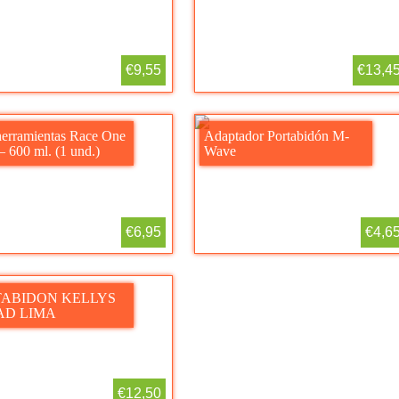
€9,55
€13,4
herramientas Race One
Adaptador Portabidón M-
 600 ml. (1 und.)
Wave
€6,95
€4,6
TABIDON KELLYS
AD LIMA
€12,50