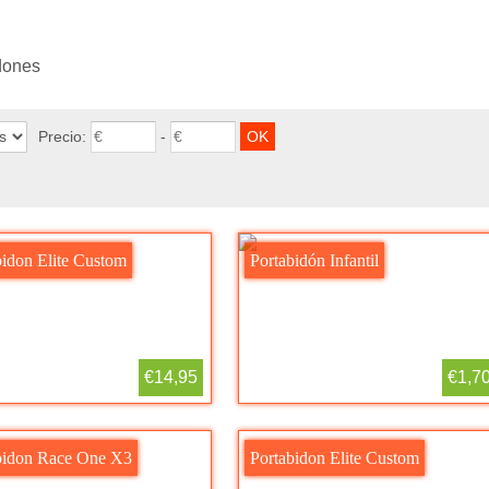
dones
Precio:
-
bidon Elite Custom
Portabidón Infantil
€14,95
€1,7
bidon Race One X3
Portabidon Elite Custom