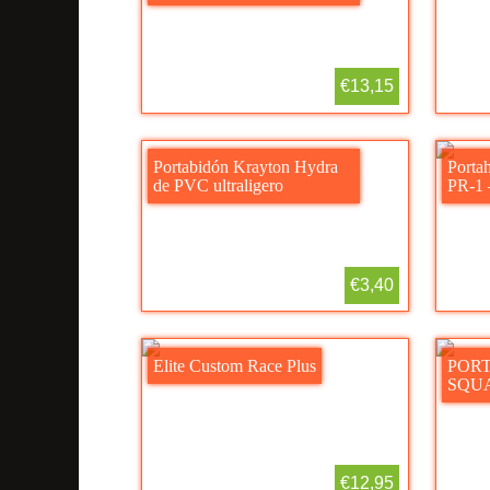
€13,15
Portabidón Krayton Hydra
Porta
de PVC ultraligero
PR-1 –
€3,40
Elite Custom Race Plus
POR
SQU
€12,95