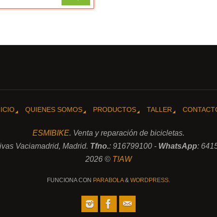
NICIO
QUIENES SOMOS
PRODUCTOS
TALLER
CONTACT
ESMIBIKE
. Venta y reparación de bicicletas.
Rivas Vaciamadrid, Madrid.
Tfno.
: 916799100 -
WhatsApp
: 641
2026 ©
T!AW
FUNCIONA CON
PARABOLA
&
WORDPRESS.