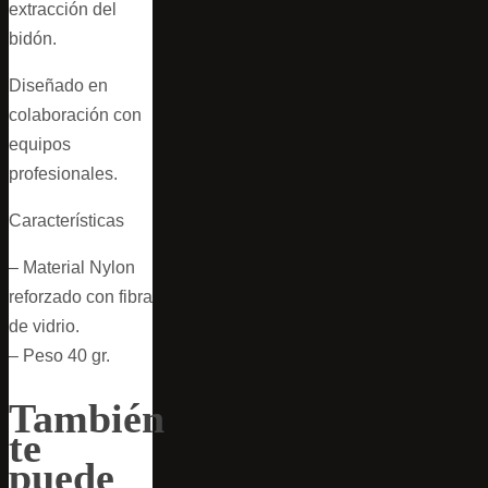
extracción del
bidón.
Diseñado en
colaboración con
equipos
profesionales.
Características
– Material Nylon
reforzado con fibra
de vidrio.
– Peso 40 gr.
También
te
puede