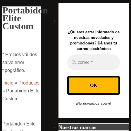
Portabidon
Elite
Custom
¿Quieres estar informado de
nuestras novedades y
promociones? Déjanos tu
correo electrónico:
* Precios válidos
salvo error
tipográfico.
Inicio
»
Productos
»
Portabidon Elite
Custom
¡No enviamos spam!
Portabidon Elite
Nuestras marcas