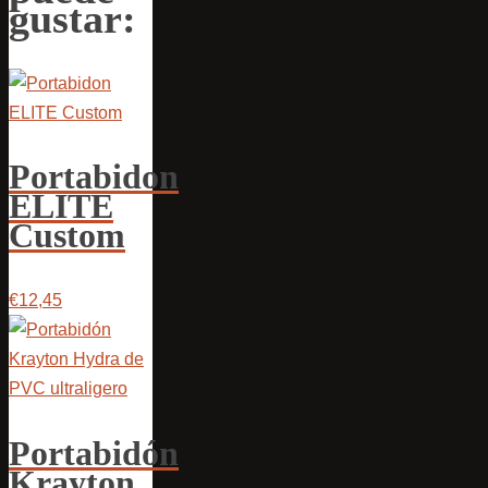
gustar:
Portabidon
ELITE
Custom
€12,45
Portabidón
Krayton