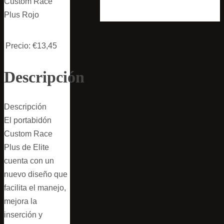
Custom Race
Plus Rojo
Precio:
€13,45
Descripción
Descripción
El portabidón
Custom Race
Plus de Elite
cuenta con un
nuevo diseño que
facilita el manejo,
mejora la
inserción y