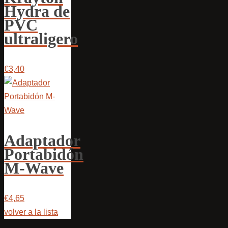
Hydra de
PVC
ultraligero
€3,40
Adaptador
Portabidón
M-Wave
€4,65
volver a la lista