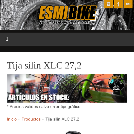
Tija silin XLC 27,2
* Precios válidos salvo error tipográfico.
Inicio
»
Productos
»
Tija silin XLC 27,2