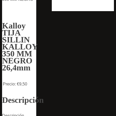
Kalloy
TIJA
SILLIN
KALLOY
350 MM
NEGRO
26,4mm
Precio:
€9,50
Descripción
Descripción