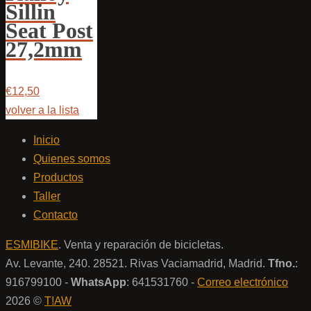
Sillin
Seat Post
27,2mm
€12,50
volver a la lista
Inicio
Quienes somos
Productos
Taller
Contacto
ESMIBIKE
. Venta y reparación de bicicletas.
Av. Levante, 240. 28521. Rivas Vaciamadrid, Madrid.
Tfno.
:
916799100 -
WhatsApp
: 641531760 -
Correo electrónico
2026 ©
T!AW