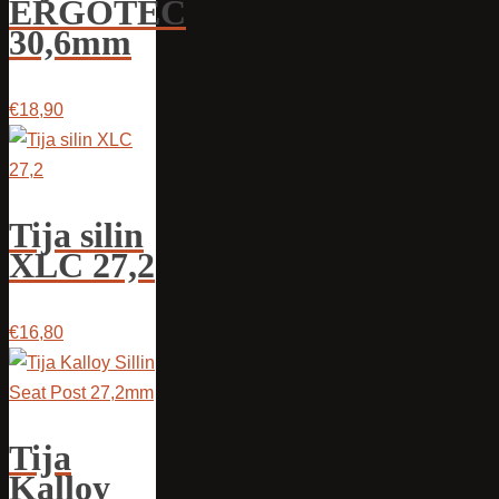
ERGOTEC
30,6mm
€18,90
Tija silin
XLC 27,2
€16,80
Tija
Kalloy