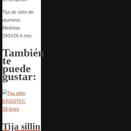
Tija de sillin de
aluminio.
Medidas
350X26.4 mm.
También
te
puede
gustar:
Tija sillin