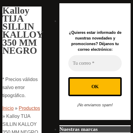
Kalloy
TIJA
SILLIN
KALLOY
¿Quieres estar informado de
nuestras novedades y
350 MM
promociones? Déjanos tu
NEGRO
correo electrónico:
* Precios válidos
salvo error
tipográfico.
¡No enviamos spam!
Inicio
»
Productos
»
Kalloy TIJA
SILLIN KALLOY
Nuestras marcas
350 MM NEGRO