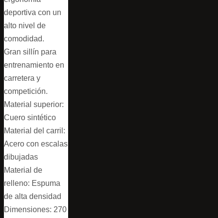
deportiva con un
alto nivel de
comodidad.
Gran sillín para
entrenamiento en
carretera y
competición.
Material superior:
Cuero sintético
Material del carril:
Acero con escalas
dibujadas
Material de
relleno: Espuma
de alta densidad
Dimensiones: 270