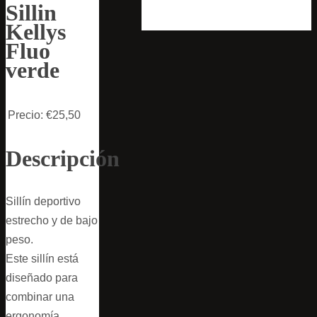
Sillin
Kellys
Fluo
verde
Precio:
€25,50
Descripción
Sillín deportivo
estrecho y de bajo
peso.
Este sillín está
diseñado para
combinar una
ergonomía