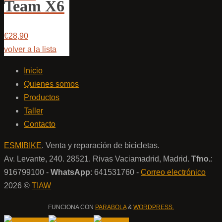
Team X6
€28,90
volver a la lista
Inicio
Quienes somos
Productos
Taller
Contacto
ESMIBIKE
. Venta y reparación de bicicletas.
Av. Levante, 240. 28521. Rivas Vaciamadrid, Madrid.
Tfno.
:
916799100 -
WhatsApp
: 641531760 -
Correo electrónico
2026 ©
T!AW
FUNCIONA CON
PARABOLA
&
WORDPRESS.