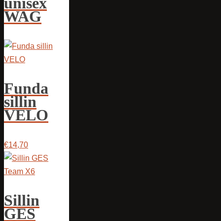
unisex
WAG
Funda
sillin
VELO
€14,70
Sillin
GES