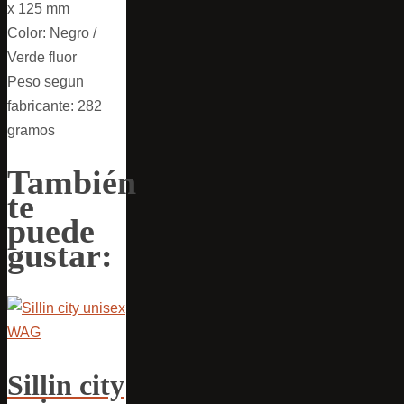
x 125 mm
Color: Negro /
Verde fluor
Peso segun
fabricante: 282
gramos
También
te
puede
gustar:
Sillin city